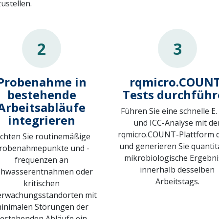
ustellen.
2
3
Probenahme in
rqmicro.COUNT
bestehende
Tests durchfüh
Arbeitsabläufe
Führen Sie eine schnelle E. 
integrieren
und ICC-Analyse mit de
rqmicro.COUNT-Plattform 
ichten Sie routinemäßige
und generieren Sie quantit
robenahmepunkte und -
mikrobiologische Ergebni
frequenzen an
innerhalb desselben
hwasserentnahmen oder
Arbeitstags.
kritischen
rwachungsstandorten mit
inimalen Störungen der
estehenden Abläufe ein.