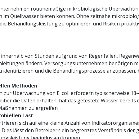
sunternehmen routinemäßige mikrobiologische Überwachun
 im Quellwasser bieten können. Ohne zeitnahe mikrobiologi
, die Behandlungsleistung zu optimieren und Risiken proakt
h innerhalb von Stunden aufgrund von Regenfällen, Regenwa
einleitungen ändern. Versorgungsunternehmen benötigen mi
identifizieren und die Behandlungsprozesse anzupassen, be
nellen Methoden
n zur Überwachung von E. coli erfordern typischerweise 18
reiber die Daten erhalten, hat das getestete Wasser bereit
e Maßnahmen zu ergreifen.
obiellen Last
eren sich auf eine kleine Anzahl von Indikatororganismen
ies lässt den Betreibern ein begrenztes Verständnis der
ungsleistung beeinflussen können.