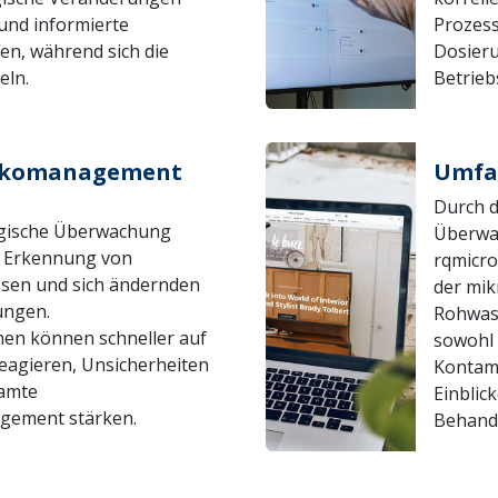
und informierte
Prozess
en, während sich die
Dosieru
eln.
Betrieb
sikomanagement
Umfas
Durch d
ogische Überwachung
Überwac
e Erkennung von
rqmicr
sen und sich ändernden
der mik
ungen.
Rohwas
n können schneller auf
sowohl 
agieren, Unsicherheiten
Kontami
samte
Einblick
gement stärken.
Behandl