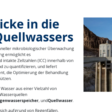
icke in die
Quellwassers
chneller mikrobiologischer Überwachung
ng ermöglicht es
intakte Zellzahlen (ICC) innerhalb von
zu quantifizieren, und liefert
nt, die Optimierung der Behandlung
ützen.
asser aus einer Vielzahl von
e Wasserquellen
genwasserspeicher
, und
Quellwasser
.
ich aufgrund von Regenfällen,