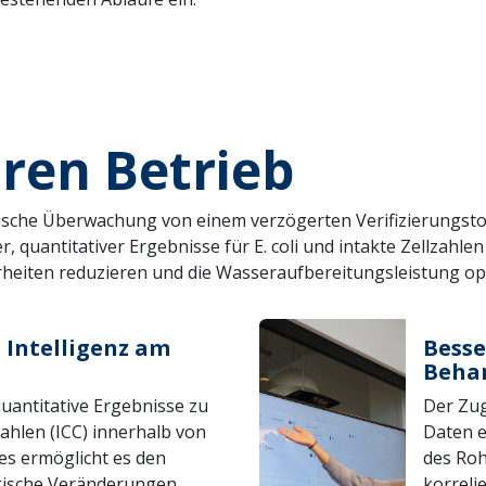
hren Betrieb
ische Überwachung von einem verzögerten Verifizierungstool
ller, quantitativer Ergebnisse für E. coli und intakte Zellz
rheiten reduzieren und die Wasseraufbereitungsleistung op
 Intelligenz am
Besse
Beha
uantitative Ergebnisse zu
Der Zug
lzahlen (ICC) innerhalb von
Daten e
es ermöglicht es den
des Roh
gische Veränderungen
korreli