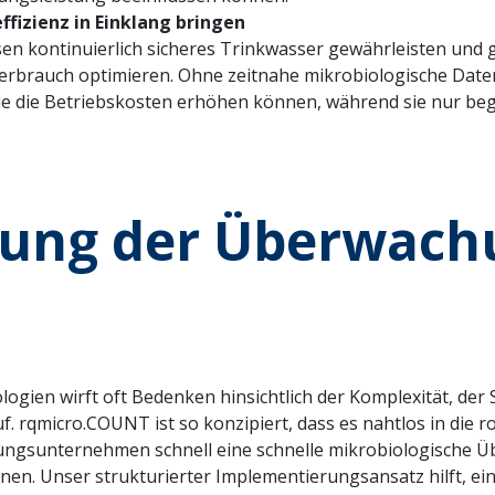
ffizienz in Einklang bringen
ontinuierlich sicheres Trinkwasser gewährleisten und gl
brauch optimieren. Ohne zeitnahe mikrobiologische Daten v
e die Betriebskosten erhöhen können, während sie nur begre
ung der Überwach
gien wirft oft Bedenken hinsichtlich der Komplexität, de
uf. rqmicro.COUNT ist so konzipiert, dass es nahtlos in di
gungsunternehmen schnell eine schnelle mikrobiologische 
n. Unser strukturierter Implementierungsansatz hilft, e