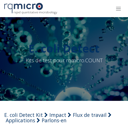
Se rendre au contenu
E. coli Detect
Kits de test pour rqmicro.COUNT
E. coli Detect Kit
Impact
Flux de travail
Applications
Parlons-en