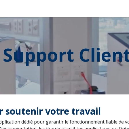
Produits
Services
À Propos de Nous
Boutique
Support Clien
 soutenir votre travail
plication dédié pour garantir le fonctionnement fiable de v
'instrumentation, les flux de travail, les applications ou l'i