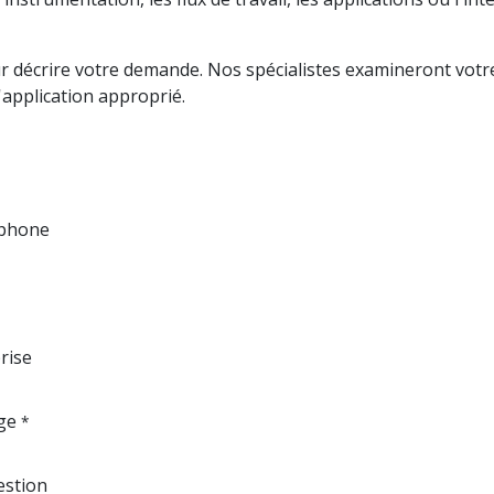
pour décrire votre demande. Nos spécialistes examineront v
'application approprié.
éphone
rise
ge
*
estion