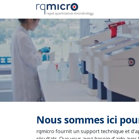
Se rendre au contenu
Applications
Nous sommes ici pour
rqmicro fournit un support technique et d'ap
résultats. Que vous ayez besoin d'aide avec l